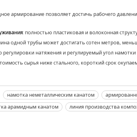
дное армирование позволяет достичь рабочего давления 
луживания
: полностью пластиковая и волоконная структу
длина одной трубы может достигать сотен метров, мень
р регулировки натяжения и регулируемый угол намотки 
 стоимость сырья ниже стального, короткий срок окупае
намотка неметаллическим канатом
армированн
тка арамидным канатом
линия производства компо