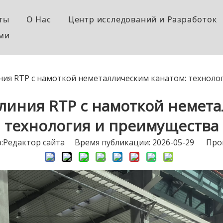
ты
О Hас
Центр исследований и Pазработок
ами
о давления для нефтегазовой промышленности и намотки
ние для производства армированных композитных труб с
Высокоэффективный экструдер
ия RTP с намоткой неметаллическим канатом: техноло
ва труб RTP
линия RTP с намоткой немета
технология и преимущества
Pедактор сайта Время публикации: 2026-05-29 Про