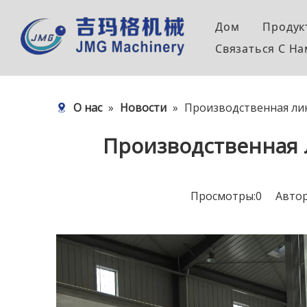
Дом
Продук
Связаться C H
Оборудование для производства труб высоког
Оборудова
О нас
»
Новости
»
Производственная лин
Вспомогательное оборудование для производст
Производственная 
Просмотры:
0
Автор: