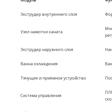
Модуль
Фу
Экструдер внутреннего слоя
Фор
Мно
Узел намотки каната
рег
Экструдер наружного слоя
Нан
Ванна охлаждения
Вак
Тянущее и приёмное устройство
Пос
ПЛК
Система управления
ско