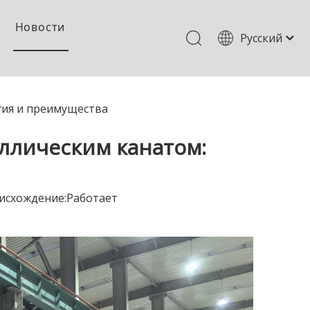
Новости
Pусский
English
简体中文
 ленты RTP
 канатной намоткой
Оборудование для производства армированных труб
гия и преимущества
ллическим канатом:
исхождение:
Работает