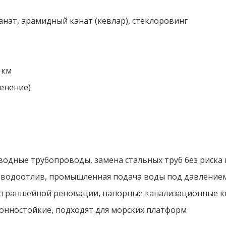
ат, арамидный канат (кевлар), стеклоровинг
 км
енение)
оводные трубопроводы, замена стальных труб без риска
 водоотлив, промышленная подача воды под давление
бестраншейной реновации, напорные канализационные 
зионностойкие, подходят для морских платформ